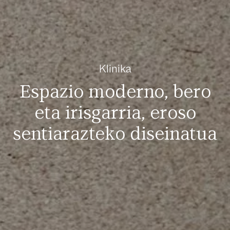
Klinika
Espazio moderno, bero
eta irisgarria, eroso
sentiarazteko diseinatua