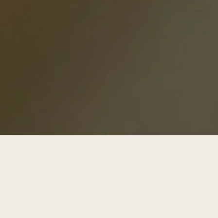
Etengabe eboluzionatzen ari
gara, zure podologia eta
osasun orokorrerako
praktikarik onenak integratuz.