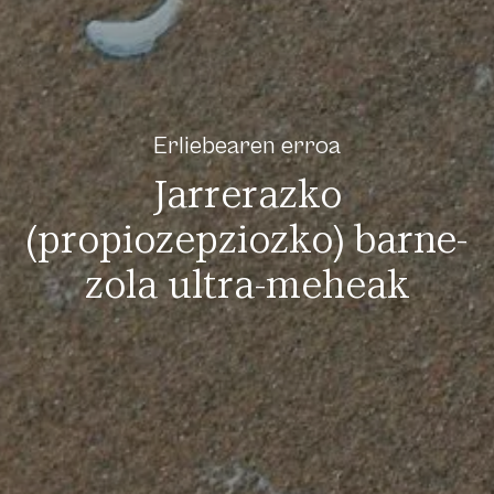
Erliebearen erroa
Jarrerazko
(propiozepziozko) barne-
zola ultra-meheak