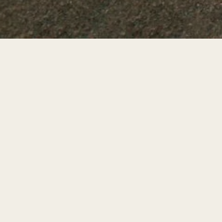
En nuestra clínica, ofrecemos
método más eficaz para
el
eliminar todo tipo de dolor
(pies,
columna, dorsales, lumbares,
cuello, hombros...) provocado
por las malas posturas.